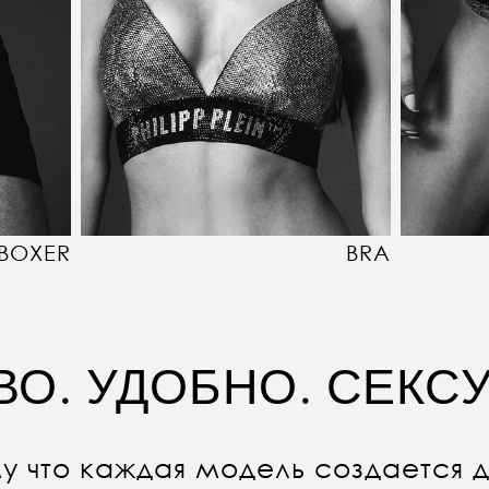
BOXER
BRA
ВО. УДОБНО. СЕКС
у что каждая модель создается д