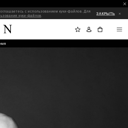
оглашаетесь с использованием куки-файлов. Для
ЗАКРЫТЬ
льзования куки-файлов
.
М
В
M
О
О
E
Ё
Й
N
0
И
Т
U
З
И
Б
Р
А
емя
Н
Н
О
Е