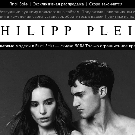
Final Sale | Эксклюзивная распродажа | Скоро закончится
бствующие лучшему пользованию сайтом. Продолжив навигацию, вы с
ии и изменения своих установок обратитесь к нашей
Политике испо
льтовые модели в Final Sale — скидка 50%! Только ограниченное вр