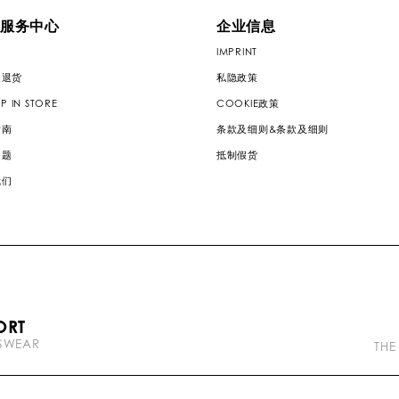
服务中心
企业信息
IMPRINT
及退货
私隐政策
P IN STORE
COOKIE政策
指南
条款及细则&条款及细则
问题
抵制假货
我们
P
ORT
l
TSWEAR
e
THE
i
n
b