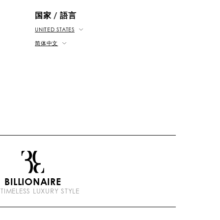
b
k
t
e
国家 / 語言
UNITED STATES
简体中文
BILLIONAIRE
 TIMELESS LUXURY STYLE