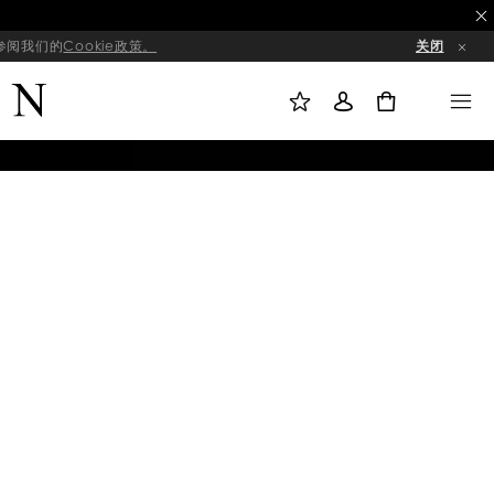
请参阅我们的
Cookie政策。
关闭
我
登
M
的
录
E
收
N
0
藏
U