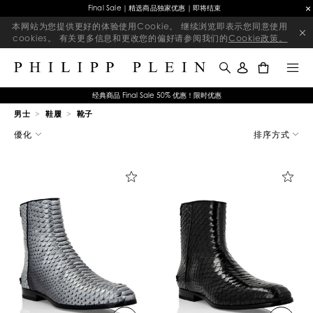
Final Sale｜精选商品独家优惠｜即将结束
本网站为您提供更好的体验使用Cookie。 继续浏览即表示您同意使用
cookies。 有关更多信息和更改您的偏好请参阅我们的
Cookie政策。
0
经典商品 Final Sale 50% 优惠！限时优惠
男士
鞋履
靴子
优
優化
排序方式
化
您
的
结
果
: