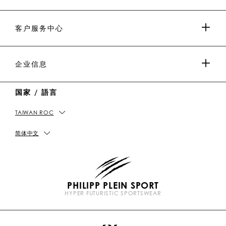
P
p
E
E
p
E
E
L
l
I
I
l
I
I
E
e
N
N
e
N
N
媒体与合作
I
i
Y
T
i
W
W
客户服务中心
N
n
o
i
n
e
e
u
k
C
i
t
T
h
b
男士系列
u
o
a
o
付款
企业信息
b
k
t
e
女士系列
国家 / 語言
送货及退货
IMPRINT
TAIWAN ROC
店铺资料
PICKUP IN STORE
私隐政策
简体中文
尺码指南
COOKIE政策
PHILIPP PLEIN SPORT
常见问题
条款及细则&条款及细则
HYPER FUTURISTIC SPORTSWEAR
P
联系我们
抵制假货
l