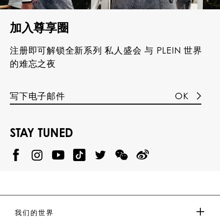
加入尊享圈
注册即可解锁全新系列 私人盛会 与 PLEIN 世界
的难忘之夜
OK
STAY TUNED
@
@
P
P
@
P
P
P
p
H
H
p
H
H
H
h
I
I
h
I
I
I
i
L
L
i
L
L
L
l
I
I
l
I
I
I
i
P
P
i
P
P
P
p
P
P
p
P
P
P
p
P
P
p
P
P
我们的世界
.
_
L
L
_
L
L