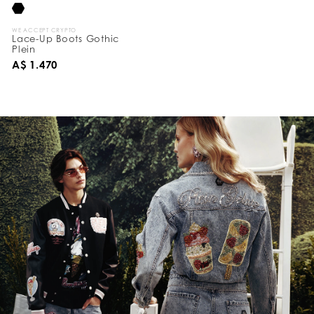
WE ACCEPT CRYPTO
Lace-Up Boots Gothic
Plein
A$ 1.470