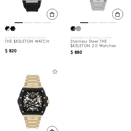
t
a
d
o
s
p
o
r
NOSOTRAS ACEPTAMOS CRIPTO
NOSOTRAS ACEPTAMOS CRIPTO
:
THE $KELETON WATCH
Stainless Steel THE
$KELETON 2.0 Watches
$ 820
$ 880