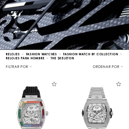
RELOJES
FASHION WATCHES
FASHION WATCH BY COLLECTION
RELOJES PARA HOMBRE
THE $KELETON
D
e
FILTRAR POR
ORDENAR POR
t
a
l
l
a
l
o
s
r
e
s
u
l