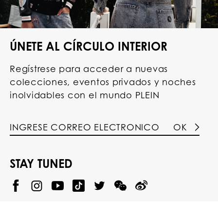
ÚNETE AL CÍRCULO INTERIOR
Regístrese para acceder a nuevas
colecciones, eventos privados y noches
inolvidables con el mundo PLEIN
OK
STAY TUNED
@
@
P
P
@
P
P
P
p
H
H
p
H
H
H
h
I
I
h
I
I
I
i
L
L
i
L
L
L
l
I
I
l
I
I