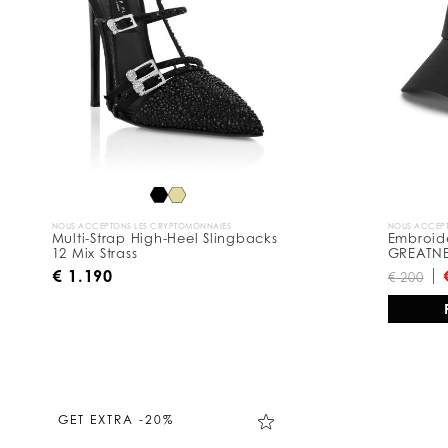
s
u
l
t
a
t
s
p
a
r
:
NOUS ACCEPTONS LES CRYPTOMONNAIES
NOUS ACCEPT
Multi-Strap High-Heel Slingbacks
Embroid
12 Mix Strass
GREATN
€ 1.190
€ 200
GET EXTRA -20%