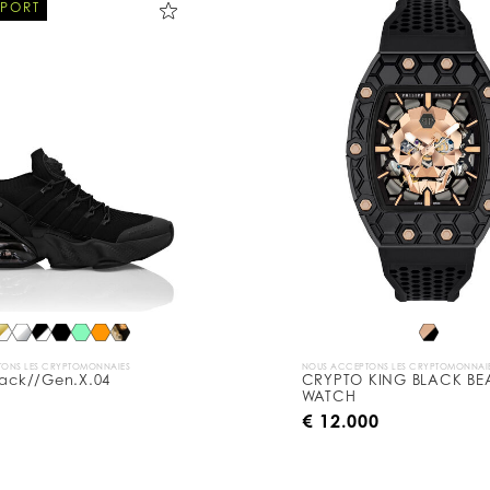
SPORT
ONS LES CRYPTOMONNAIES
NOUS ACCEPTONS LES CRYPTOMONNAI
tack//Gen.X.04
CRYPTO KING BLACK BE
WATCH
€ 12.000