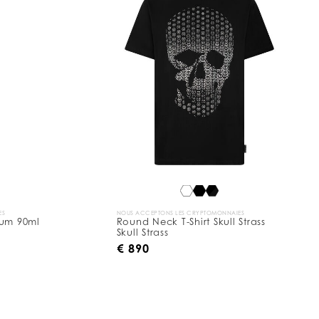
ES
NOUS ACCEPTONS LES CRYPTOMONNAIES
fum 90ml
Round Neck T-Shirt Skull Strass
Skull Strass
€ 890