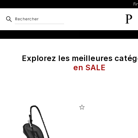
Fi
Rechercher
Explorez les meilleures catég
en SALE
A
f
f
i
n
e
r
v
o
s
r
é