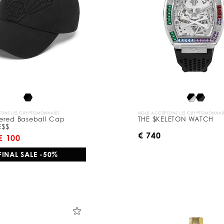
ONS LES CRYPTOMONNAIES
NOUS ACCEPTONS LES CRYPTOMONNAI
ered Baseball Cap
THE $KELETON WATCH
E$$
€ 740
€ 100
FINAL SALE -50%