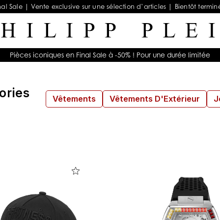
nal Sale | Vente exclusive sur une sélection d’articles | Bientôt termin
Pièces iconiques en Final Sale à -50% ! Pour une durée limitée
ories
Vêtements
Vêtements D'Extérieur
J