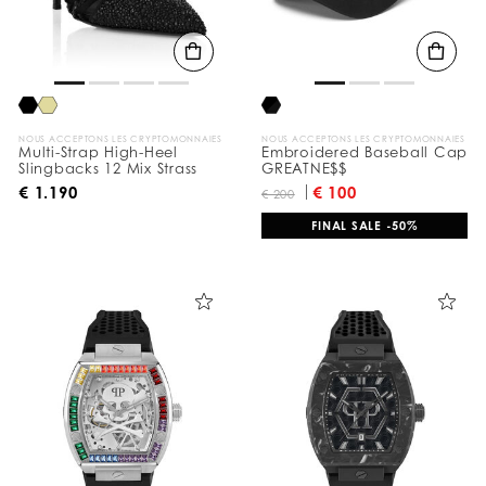
t
a
t
s
p
a
r
:
NOUS ACCEPTONS LES CRYPTOMONNAIES
NOUS ACCEPTONS LES CRYPTOMONNAIES
Multi-Strap High-Heel
Embroidered Baseball Cap
Slingbacks 12 Mix Strass
GREATNE$$
€ 1.190
€ 100
€ 200
FINAL SALE -50%