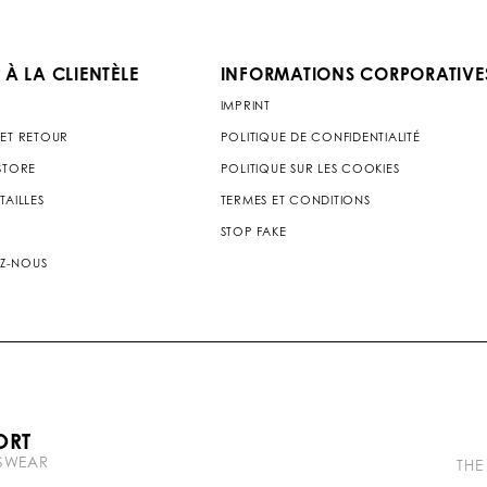
 À LA CLIENTÈLE
INFORMATIONS CORPORATIVE
IMPRINT
 ET RETOUR
POLITIQUE DE CONFIDENTIALITÉ
 STORE
POLITIQUE SUR LES COOKIES
TAILLES
TERMES ET CONDITIONS
STOP FAKE
Z-NOUS
P
ORT
l
TSWEAR
e
THE
i