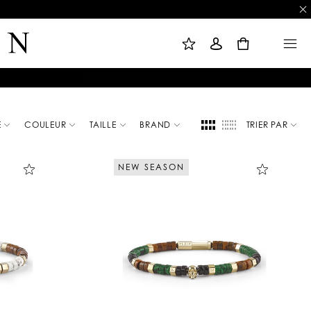
L
C
M
I
O
E
S
N
N
0
T
N
U
E
E
D
X
E
I
S
O
O
N
U
H
A
I
T
S
E
COULEUR
TAILLE
BRAND
TRIER PAR
NEW SEASON