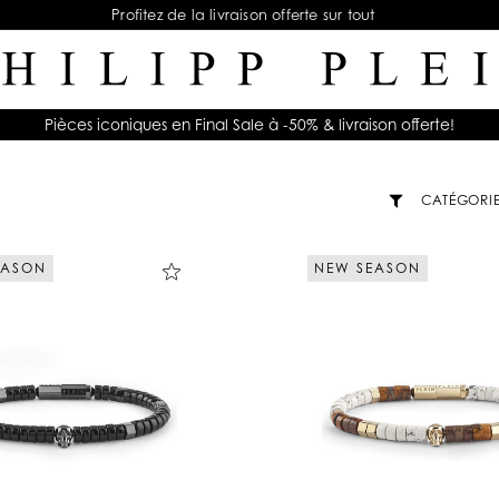
Profitez de la livraison offerte sur tout
Pièces iconiques en Final Sale à -50% & livraison offerte!
CATÉGORI
EASON
NEW SEASON