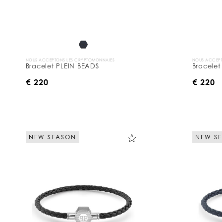
s
p
a
r
:
NOUS ACCEPTONS LES CRYPTOMONNAIES
NOUS ACCEPT
Bracelet PLEIN BEADS
Bracelet
€ 220
€ 220
NEW SEASON
NEW S