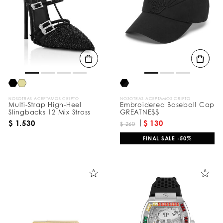
e
s
u
l
t
a
d
o
s
p
o
r
:
NOSOTRAS ACEPTAMOS CRIPTO
NOSOTRAS ACEPTAMOS CRIPTO
Multi-Strap High-Heel
Embroidered Baseball Cap
Slingbacks 12 Mix Strass
GREATNE$$
$ 1.530
$ 130
$ 260
FINAL SALE -50%