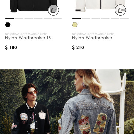
d
o
s
p
o
r
:
NOSOTRAS ACEPTAMOS CRIPTO
NOSOTRAS ACEPTAMOS CRIPTO
Nylon Windbreaker LS
Nylon Windbreaker
$ 180
$ 210