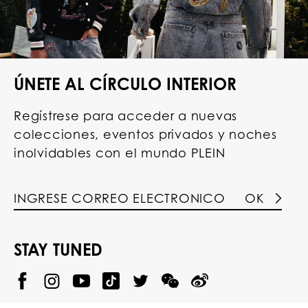
ÚNETE AL CÍRCULO INTERIOR
Regístrese para acceder a nuevas
colecciones, eventos privados y noches
inolvidables con el mundo PLEIN
OK
STAY TUNED
@
@
P
P
@
P
P
P
p
H
H
p
H
H
H
h
I
I
h
I
I