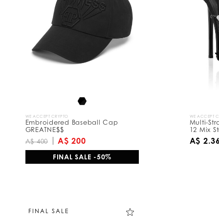
WE ACCEPT CRYPTO
WE ACCEPT 
Embroidered Baseball Cap
Multi-St
GREATNE$$
12 Mix St
A$ 200
A$ 2.3
A$ 400
FINAL SALE -50%
FINAL SALE