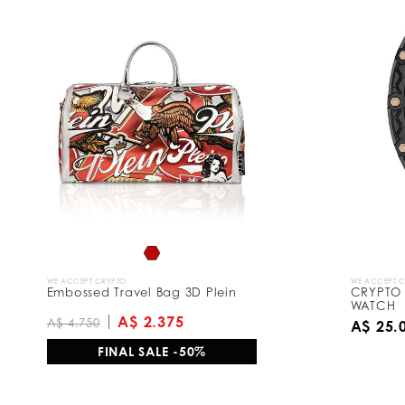
WE ACCEPT CRYPTO
WE ACCEPT 
Embossed Travel Bag 3D Plein
CRYPTO 
WATCH
A$ 2.375
A$ 4.750
A$ 25.
FINAL SALE -50%