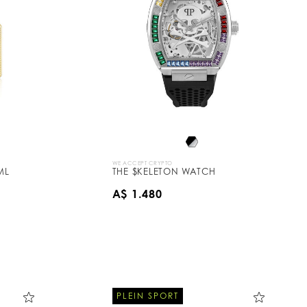
WE ACCEPT CRYPTO
ML
THE $KELETON WATCH
A$ 1.480
PLEIN SPORT