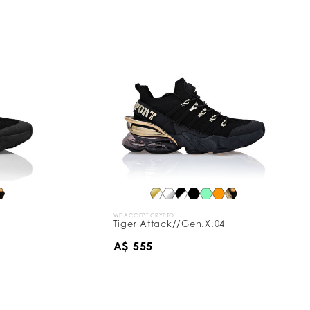
WE ACCEPT CRYPTO
Tiger Attack//Gen.X.04
A$ 555