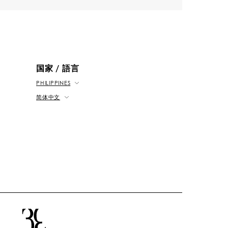
E
e
N
N
e
N
N
I
i
Y
T
i
W
W
N
n
o
i
n
e
e
u
k
C
i
t
T
h
b
u
o
a
o
b
k
t
e
国家 / 語言
PHILIPPINES
简体中文