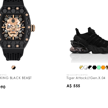
CRYPTO
WE ACCEPT CRYPTO
KING BLACK BEA$T
Tiger Attack//Gen.X.04
A$ 555
090