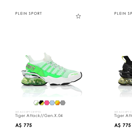
PLEIN SPORT
PLEIN S
WE ACCEPT CRYPTO
WE ACCEPT 
Tiger Attack//Gen.X.04
Tiger At
A$ 775
A$ 775