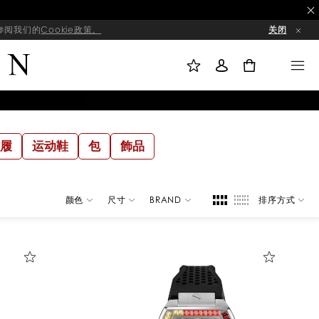
请参阅我们的
Cookie政策。
关闭
我
登
M
的
录
E
收
N
0
藏
U
履
运动鞋
包
飾品
颜色
尺寸
BRAND
排序方式