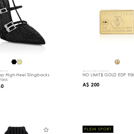
CRYPTO
WE ACCEPT CRYPTO
rap High-Heel Slingbacks
NO LIMIT$ GOLD EDP 90
rass
A$ 200
60
PLEIN SPORT