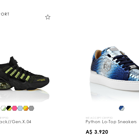
PORT
CRYPTO
WE ACCEPT CRYPTO
tack//Gen.X.04
Python Lo-Top Sneakers
A$ 3.920