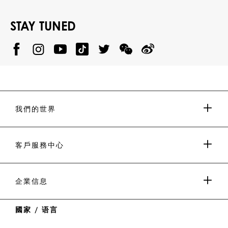
STAY TUNED
@
@
P
P
@
P
P
P
p
H
H
p
H
H
H
h
I
I
h
I
I
I
i
L
L
i
L
L
L
l
I
I
l
I
I
I
i
P
P
i
P
P
P
p
P
P
p
P
P
P
p
P
P
p
P
P
我們的世界
.
_
L
L
_
L
L
P
p
E
E
p
E
E
L
l
I
I
l
I
I
E
e
N
N
e
N
N
媒體與合作
I
i
Y
T
i
W
W
客戶服務中心
N
n
o
i
n
e
e
u
k
C
i
t
T
h
b
男士系列
u
o
a
o
付款
企業信息
b
k
t
e
女士系列
國家 / 语言
送貨及退貨
IMPRINT