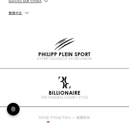
MACAU SAR CHINA
店舖資料
PICKUP IN STORE
私隱政策
繁體中文
尺碼指南
COOKIE政策
常見問題
條款及細則&條款及細則
PHILIPP PLEIN SPORT
HYPER FUTURISTIC SPORTSWEAR
CONTACT US
抵制假貨
P
l
e
i
n
BILLIONAIRE
b
THE TIMELESS LUXURY STYLE
r
a
n
d
s
©
2026
Philipp Plein — 版權所有
沪ICP备17055179号