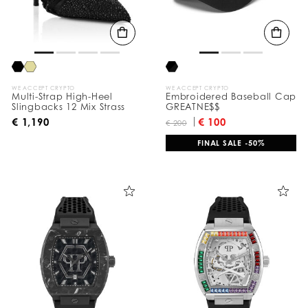
а
т
ы
п
о
:
WE ACCEPT CRYPTO
WE ACCEPT CRYPTO
Multi-Strap High-Heel
Embroidered Baseball Cap
Slingbacks 12 Mix Strass
GREATNE$$
€ 1,190
€ 100
€ 200
FINAL SALE -50%