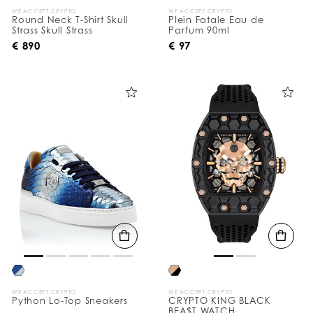
WE ACCEPT CRYPTO
WE ACCEPT CRYPTO
Round Neck T-Shirt Skull
Plein Fatale Eau de
Strass Skull Strass
Parfum 90ml
€ 890
€ 97
WE ACCEPT CRYPTO
WE ACCEPT CRYPTO
Python Lo-Top Sneakers
CRYPTO KING BLACK
BEA$T WATCH