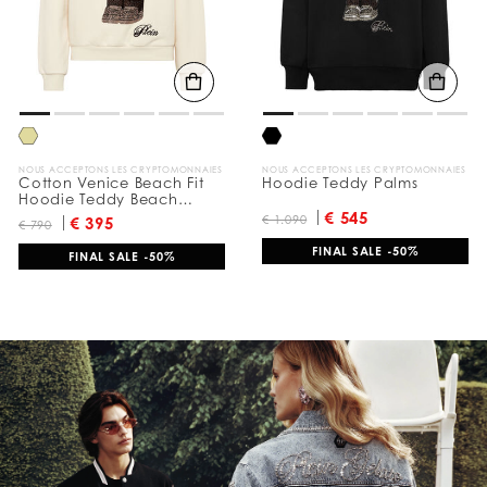
u
l
t
a
t
s
p
a
r
:
NOUS ACCEPTONS LES CRYPTOMONNAIES
NOUS ACCEPTONS LES CRYPTOMONNAIES
Cotton Venice Beach Fit
Hoodie Teddy Palms
Hoodie Teddy Beach
Crystal
€ 545
€ 1.090
€ 395
€ 790
FINAL SALE -50%
FINAL SALE -50%