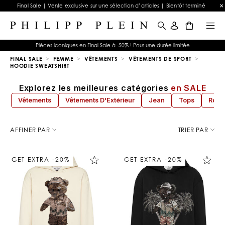
Final Sale | Vente exclusive sur une sélection d’articles | Bientôt terminé
0
Pièces iconiques en Final Sale à -50% ! Pour une durée limitée
FINAL SALE
FEMME
VÊTEMENTS
VÊTEMENTS DE SPORT
HOODIE SWEATSHIRT
Explorez les meilleures catégories
en SALE
Vêtements
Vêtements D'Extérieur
Jean
Tops
Robe
A
f
AFFINER PAR
TRIER PAR
f
i
n
GET EXTRA -20%
GET EXTRA -20%
e
r
v
o
s
r
é
s