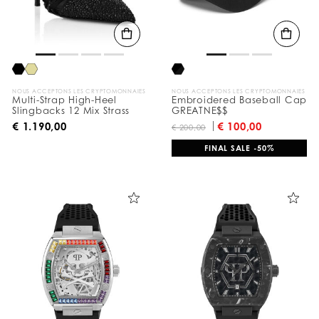
t
a
t
s
p
a
r
:
NOUS ACCEPTONS LES CRYPTOMONNAIES
NOUS ACCEPTONS LES CRYPTOMONNAIES
Multi-Strap High-Heel
Embroidered Baseball Cap
Slingbacks 12 Mix Strass
GREATNE$$
€ 1.190,00
€ 100,00
€ 200,00
FINAL SALE -50%