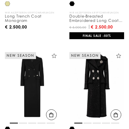
h
:
WIR AKZEPTIEREN KRYPTOWÄHRUNGEN
WIR AKZEPTIEREN KRYPTOWÄHRUNGEN
Long Trench Coat
Double-Breasted
Monogram
Embroidered Long Coat
Fairy
€ 2.500,00
€ 2.500,00
€ 5.000,00
FINAL SALE -50%
NEW SEASON
NEW SEASON