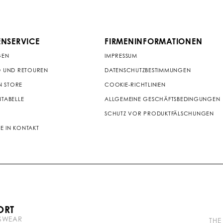
NSERVICE
FIRMENINFORMATIONEN
GEN
IMPRESSUM
 UND RETOUREN
DATENSCHUTZBESTIMMUNGEN
N STORE
COOKIE-RICHTLINIEN
TABELLE
ALLGEMEINE GESCHÄFTSBEDINGUNGEN
SCHUTZ VOR PRODUKTFÄLSCHUNGEN
IE IN KONTAKT
P
ORT
l
TSWEAR
e
THE