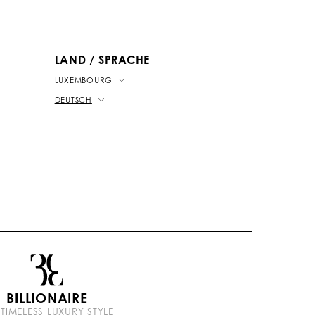
u
o
a
o
b
k
t
e
LAND / SPRACHE
LUXEMBOURG
DEUTSCH
BILLIONAIRE
 TIMELESS LUXURY STYLE