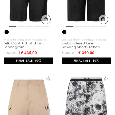
t
e
r
n
n
a
c
h
:
WIR AKZEPTIEREN KRYPTOWÄHRUNGEN
WIR AKZEPTIEREN KRYPTOWÄHRUNGEN
Silk Cool Kid Fit Shorts
Embroidered Linen
Monogram
Bowling Shorts Tattoo
Strass
€ 435,00
€ 390,00
€ 870,00
€ 780,00
FINAL SALE -50%
FINAL SALE -50%