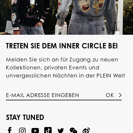
TRETEN SIE DEM INNER CIRCLE BEI
Melden Sie sich an für Zugang zu neuen
Kollektionen, privaten Events und
unvergesslichen Nächten in der PLEIN Welt
OK
STAY TUNED
@
@
P
P
@
P
P