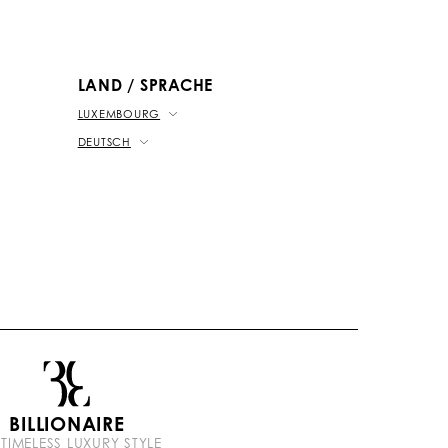
u
o
a
o
b
k
t
e
LAND / SPRACHE
LUXEMBOURG
DEUTSCH
BILLIONAIRE
 TIMELESS LUXURY STYLE