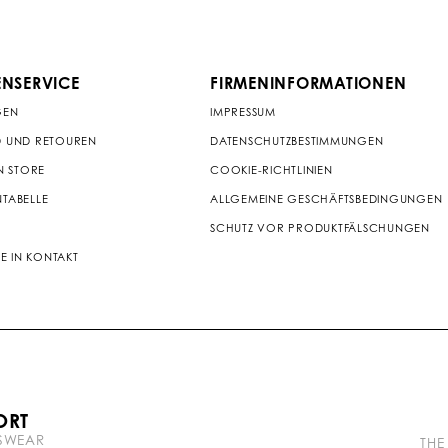
NSERVICE
FIRMENINFORMATIONEN
GEN
IMPRESSUM
 UND RETOUREN
DATENSCHUTZBESTIMMUNGEN
N STORE
COOKIE-RICHTLINIEN
TABELLE
ALLGEMEINE GESCHÄFTSBEDINGUNGEN
SCHUTZ VOR PRODUKTFÄLSCHUNGEN
IE IN KONTAKT
P
ORT
l
TSWEAR
e
THE