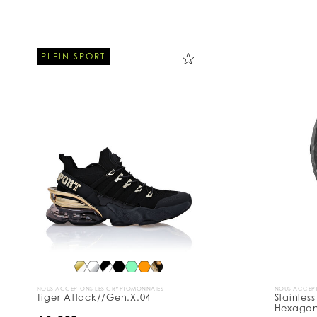
PLEIN SPORT
NOUS ACCEPTONS LES CRYPTOMONNAIES
NOUS ACCEPT
Tiger Attack//Gen.X.04
Stainles
Hexago