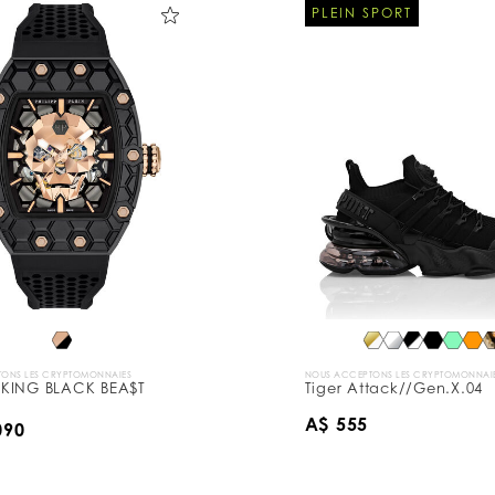
PLEIN SPORT
ONS LES CRYPTOMONNAIES
NOUS ACCEPTONS LES CRYPTOMONNAI
KING BLACK BEA$T
Tiger Attack//Gen.X.04
A$ 555
090