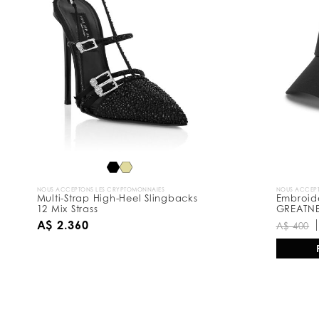
r
é
s
u
l
t
a
t
s
p
a
r
:
NOUS ACCEPTONS LES CRYPTOMONNAIES
NOUS ACCEPT
Multi-Strap High-Heel Slingbacks
Embroid
12 Mix Strass
GREATN
A$ 2.360
A$ 400