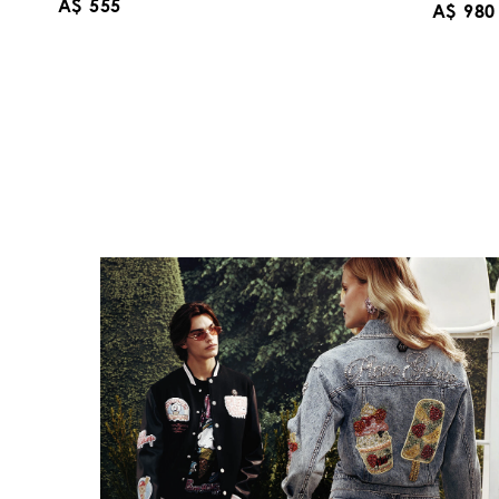
A$ 555
A$ 980