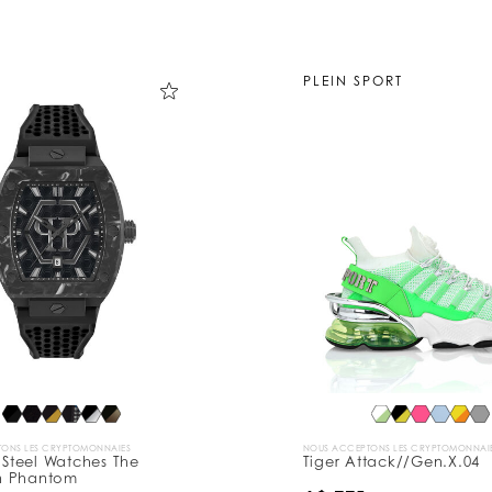
PLEIN SPORT
ONS LES CRYPTOMONNAIES
NOUS ACCEPTONS LES CRYPTOMONNAI
s Steel Watches The
Tiger Attack//Gen.X.04
n Phantom