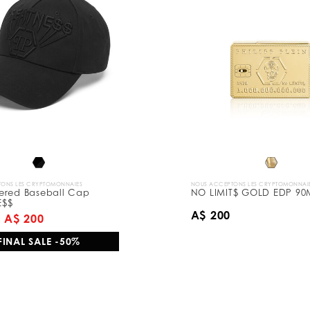
ONS LES CRYPTOMONNAIES
NOUS ACCEPTONS LES CRYPTOMONNAI
ered Baseball Cap
NO LIMIT$ GOLD EDP 90
E$$
A$ 200
A$ 200
FINAL SALE -50%