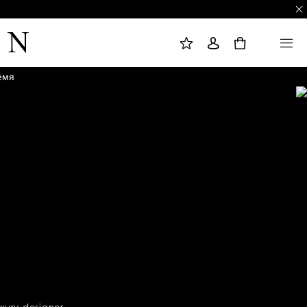
М
В
M
О
О
E
Ё
Й
N
0
И
Т
U
З
И
Б
Р
А
емя
Н
Н
О
Е