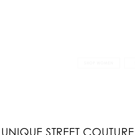
Philipp Plein has teamed up w
womenswear capsule collectio
is made up of T-shirts, sweat
top sneakers, and backpacks. 
iconic Monopoly Man combined 
wardrobe masterpieces, fun 
attention.
SHOP WOMEN
UNIQUE STREET COUTURE