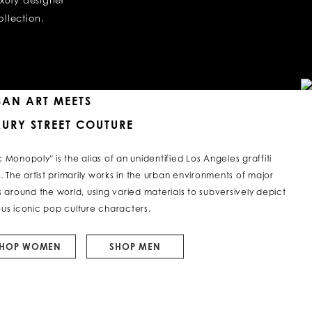
uxury designer
ollection.
BAN ART MEETS
XURY STREET COUTURE
c Monopoly" is the alias of an unidentified Los Angeles graffiti
t. The artist primarily works in the urban environments of major
es around the world, using varied materials to subversively depict
ous iconic pop culture characters.
SHOP WOMEN
SHOP MEN