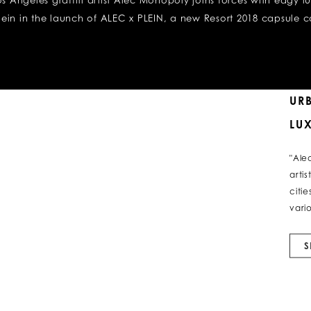
Angeles graffiti artist Alec Monopoly joins forces with edgy l
lein in the launch of ALEC x PLEIN, a new Resort 2018 capsule c
UR
LU
"Ale
artis
citi
vari