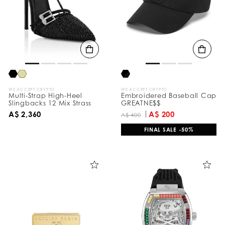
WE ACCEPT CRYPTO
WE ACCEPT CRYPTO
Multi-Strap High-Heel
Embroidered Baseball Cap
Slingbacks 12 Mix Strass
GREATNE$$
A$ 2,360
A$ 200
A$ 400
FINAL SALE -50%