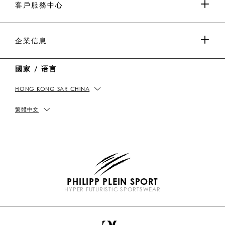
媒體與合作
I
i
Y
T
i
W
W
客戶服務中心
N
n
o
i
n
e
e
u
k
C
i
t
T
h
b
男士系列
u
o
a
o
付款
企業信息
b
k
t
e
女士系列
國家 / 语言
送貨及退貨
IMPRINT
HONG KONG SAR CHINA
店舖資料
PICKUP IN STORE
私隱政策
繁體中文
尺碼指南
COOKIE政策
常見問題
條款及細則&條款及細則
PHILIPP PLEIN SPORT
HYPER FUTURISTIC SPORTSWEAR
CONTACT US
抵制假貨
P
l