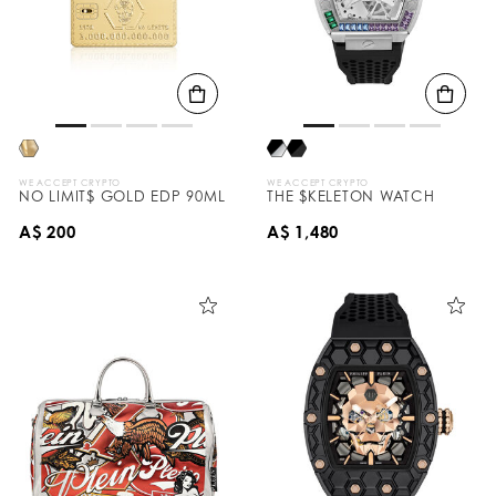
WE ACCEPT CRYPTO
WE ACCEPT CRYPTO
NO LIMIT$ GOLD EDP 90ML
THE $KELETON WATCH
A$ 200
A$ 1,480