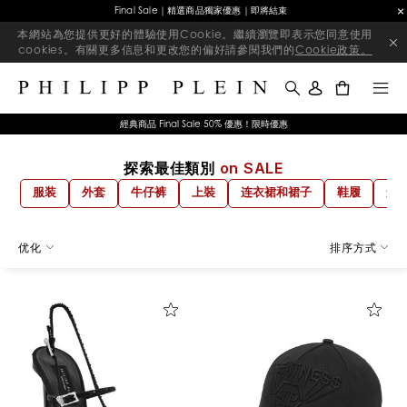
Final Sale｜精選商品獨家優惠｜即將結束
本網站為您提供更好的體驗使用Cookie。繼續瀏覽即表示您同意使用
cookies。有關更多信息和更改您的偏好請參閱我們的
Cookie政策。
0
經典商品 Final Sale 50% 優惠！限時優惠
探索最佳類別
on SALE
服装
外套
牛仔裤
上裝
连衣裙和裙子
鞋履
运
優
优化
排序方式
化
您
的
結
果
: