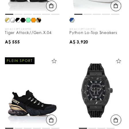
WE ACCEPT CRYPTO
WE ACCEPT CRYPTO
Tiger Attack//Gen.X.04
Python Lo-Top Sneakers
A$ 555
A$ 3,920
PLEIN SPORT