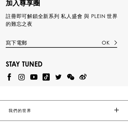
加入尊享圈
註冊即可解鎖全新系列 私人盛會 與 PLEIN 世界
的難忘之夜
OK
STAY TUNED
@
@
P
P
@
P
P
P
p
H
H
p
H
H
H
h
I
I
h
I
I
I
i
L
L
i
L
L
L
l
I
I
l
I
I
I
i
P
P
i
P
P
P
p
P
P
p
P
P
P
p
P
P
p
P
P
我們的世界
.
_
L
L
_
L
L
P
p
E
E
p
E
E
L
l
I
I
l
I
I
E
e
N
N
e
N
N