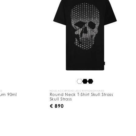
ES
NOUS ACCEPTONS LES CRYPTOMONNAIES
fum 90ml
Round Neck T-Shirt Skull Strass
Skull Strass
€ 890