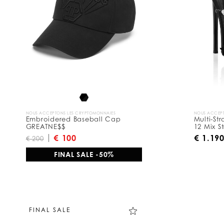
s
u
l
t
a
t
s
p
a
r
:
NOUS ACCEPTONS LES CRYPTOMONNAIES
NOUS ACCEPT
Embroidered Baseball Cap
Multi-St
GREATNE$$
12 Mix St
€ 100
€ 1.19
€ 200
FINAL SALE -50%
FINAL SALE