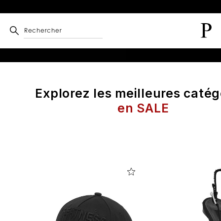
Rechercher
Explorez les meilleures catég
en SALE
A
f
f
i
n
e
r
v
o
s
r
é