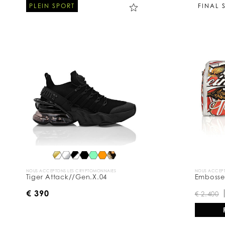
PLEIN SPORT
FINAL 
NOUS ACCEPTONS LES CRYPTOMONNAIES
NOUS ACCEPT
Tiger Attack//Gen.X.04
Embossed
€ 390
€ 2.400