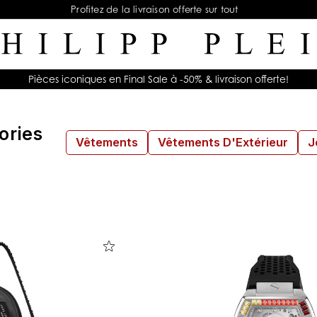
Profitez de la livraison offerte sur tout
Pièces iconiques en Final Sale à -50% & livraison offerte!
ories
Vêtements
Vêtements D'Extérieur
J