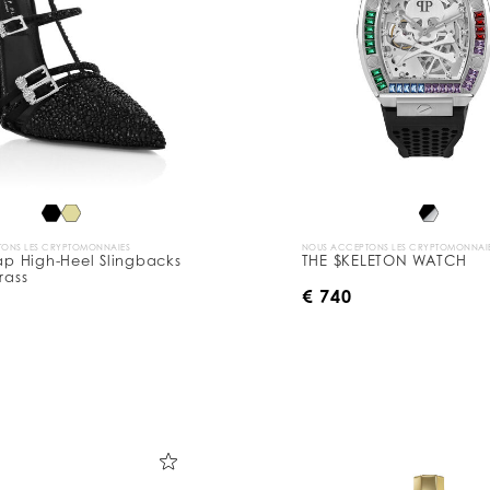
ONS LES CRYPTOMONNAIES
NOUS ACCEPTONS LES CRYPTOMONNAI
rap High-Heel Slingbacks
THE $KELETON WATCH
rass
€ 740
0