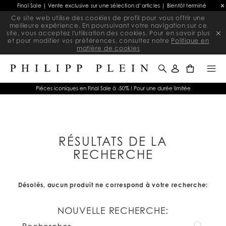
Final Sale | Vente exclusive sur une sélection d’articles | Bientôt terminé
Ce site web utilise des cookies de profil pour vous offrir une
meilleure expérience. En poursuivant votre navigation sur ce
site, vous acceptez l'utilisation des cookies. Pour en savoir plus
et pour modifier vos préférences, consultez notre
Politique en
matière de cookies
0
Pièces iconiques en Final Sale à -50% ! Pour une durée limitée
RÉSULTATS DE LA
RECHERCHE
Désolés, aucun produit ne correspond à votre recherche:
NOUVELLE RECHERCHE: