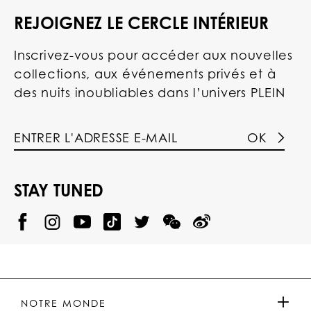
REJOIGNEZ LE CERCLE INTÉRIEUR
Inscrivez-vous pour accéder aux nouvelles
collections, aux événements privés et à
des nuits inoubliables dans l’univers PLEIN
OK
STAY TUNED
@
@
P
P
@
P
P
P
p
H
H
p
H
H
H
h
I
I
h
I
I
I
i
L
L
i
L
L
L
l
I
I
l
I
I
I
i
P
P
i
P
P
P
p
P
P
p
P
P
P
p
P
P
p
P
P
NOTRE MONDE
.
_
L
L
_
L
L