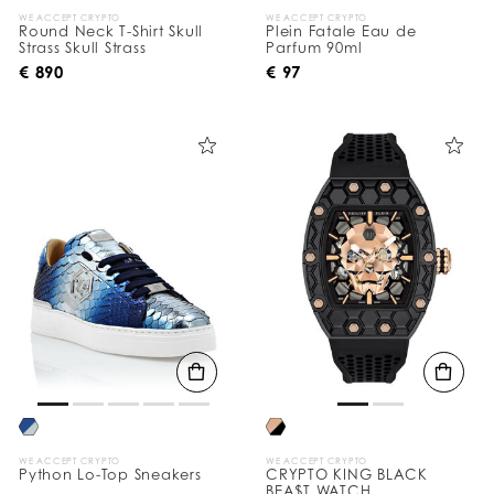
WE ACCEPT CRYPTO
WE ACCEPT CRYPTO
Round Neck T-Shirt Skull
Plein Fatale Eau de
Strass Skull Strass
Parfum 90ml
€ 890
€ 97
WE ACCEPT CRYPTO
WE ACCEPT CRYPTO
Python Lo-Top Sneakers
CRYPTO KING BLACK
BEA$T WATCH