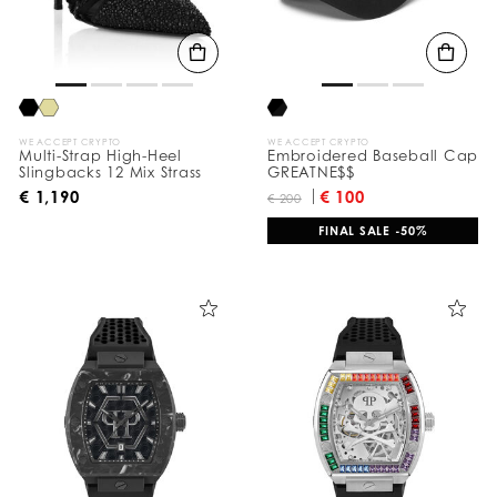
а
т
ы
п
о
:
WE ACCEPT CRYPTO
WE ACCEPT CRYPTO
Multi-Strap High-Heel
Embroidered Baseball Cap
Slingbacks 12 Mix Strass
GREATNE$$
€ 1,190
€ 100
€ 200
FINAL SALE -50%