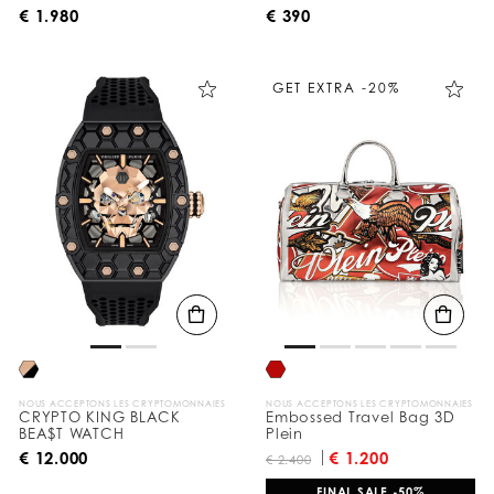
€ 1.980
€ 390
GET EXTRA -20%
NOUS ACCEPTONS LES CRYPTOMONNAIES
NOUS ACCEPTONS LES CRYPTOMONNAIES
CRYPTO KING BLACK
Embossed Travel Bag 3D
BEA$T WATCH
Plein
€ 12.000
€ 1.200
€ 2.400
FINAL SALE -50%