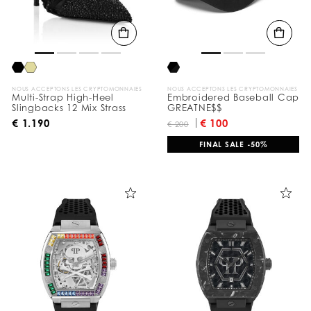
t
a
t
s
p
a
r
:
NOUS ACCEPTONS LES CRYPTOMONNAIES
NOUS ACCEPTONS LES CRYPTOMONNAIES
Multi-Strap High-Heel
Embroidered Baseball Cap
Slingbacks 12 Mix Strass
GREATNE$$
€ 1.190
€ 100
€ 200
FINAL SALE -50%