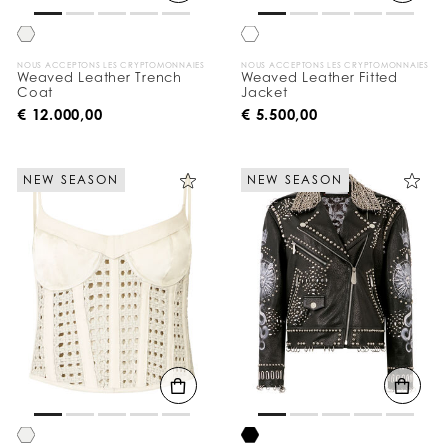
p
a
r
NOUS ACCEPTONS LES CRYPTOMONNAIES
NOUS ACCEPTONS LES CRYPTOMONNAIES
:
Weaved Leather Trench
Weaved Leather Fitted
Coat
Jacket
€ 12.000,00
€ 5.500,00
NEW SEASON
NEW SEASON