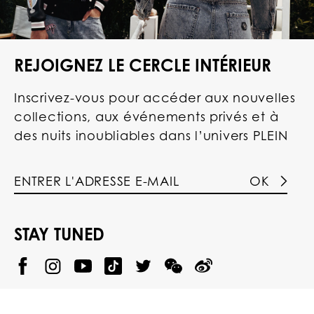
REJOIGNEZ LE CERCLE INTÉRIEUR
Inscrivez-vous pour accéder aux nouvelles
collections, aux événements privés et à
des nuits inoubliables dans l’univers PLEIN
OK
STAY TUNED
@
@
P
P
@
P
P
P
p
H
H
p
H
H
H
h
I
I
h
I
I
I
i
L
L
i
L
L
L
l
I
I
l
I
I