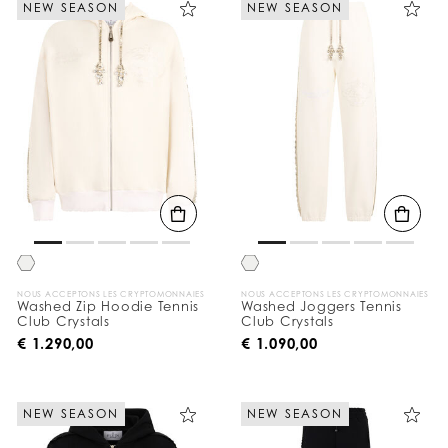
NEW SEASON
NEW SEASON
e
r
v
o
s
r
é
s
u
l
t
a
t
s
p
a
r
NOUS ACCEPTONS LES CRYPTOMONNAIES
NOUS ACCEPTONS LES CRYPTOMONNAIES
:
Washed Zip Hoodie Tennis
Washed Joggers Tennis
Club Crystals
Club Crystals
€ 1.290,00
€ 1.090,00
NEW SEASON
NEW SEASON