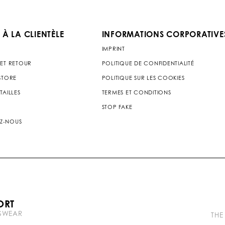
 À LA CLIENTÈLE
INFORMATIONS CORPORATIVE
IMPRINT
 ET RETOUR
POLITIQUE DE CONFIDENTIALITÉ
 STORE
POLITIQUE SUR LES COOKIES
TAILLES
TERMES ET CONDITIONS
STOP FAKE
Z-NOUS
P
ORT
l
TSWEAR
e
THE
i