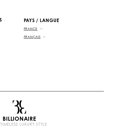
b
k
t
e
S
PAYS / LANGUE
FRANCE
FRANÇAIS
BILLIONAIRE
 TIMELESS LUXURY STYLE