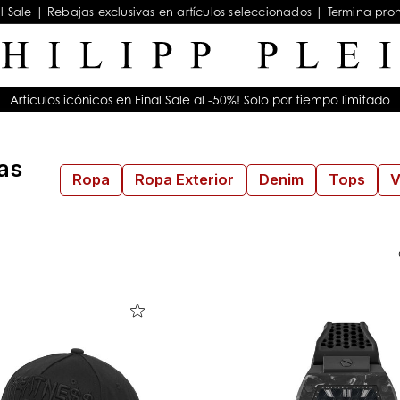
al Sale | Rebajas exclusivas en artículos seleccionados | Termina pro
Artículos icónicos en Final Sale al -50%! Solo por tiempo limitado
as
Ropa
Ropa Exterior
Denim
Tops
V