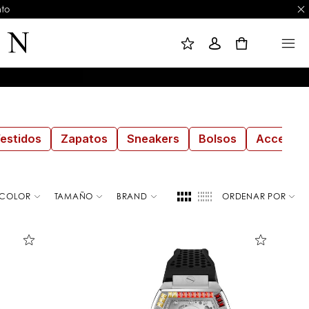
nto
M
I
M
I
N
E
L
I
N
0
I
C
U
S
I
T
A
A
R
D
S
E
E
D
S
E
I
S
Ó
E
N
O
S
estidos
Zapatos
Sneakers
Bolsos
Accesori
COLOR
TAMAÑO
BRAND
ORDENAR POR