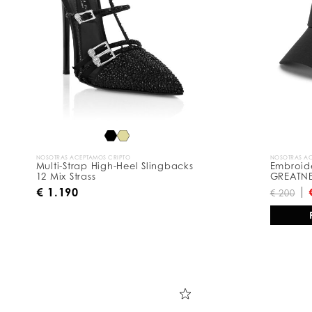
s
u
l
t
a
d
o
s
p
o
r
:
NOSOTRAS ACEPTAMOS CRIPTO
NOSOTRAS AC
Multi-Strap High-Heel Slingbacks
Embroid
12 Mix Strass
GREATN
€ 1.190
€ 200