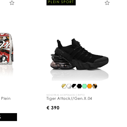
PLEIN SPORT
NOSOTRAS ACEPTAMOS CRIPTO
 Plein
Tiger Attack//Gen.X.04
€ 390
%