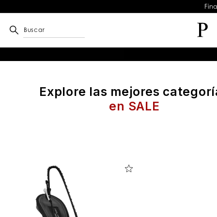
Fin
Buscar
Explore las mejores categorí
en SALE
D
e
t
a
l
l
a
l
o
s
r
e