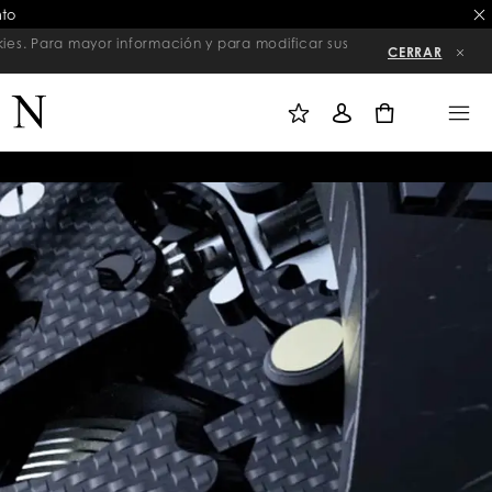
nto
kies. Para mayor información y para modificar sus
CERRAR
M
I
M
I
N
E
L
I
N
0
I
C
U
S
I
T
A
A
R
D
S
E
E
D
S
E
I
S
Ó
E
N
O
S