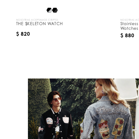
r
:
NOSOTRAS ACEPTAMOS CRIPTO
NOSOTRAS AC
THE $KELETON WATCH
Stainles
Watches
$ 820
$ 880