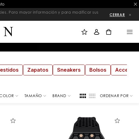
nto
kies. Para mayor información y para modificar sus
CERRAR
M
I
M
I
N
E
L
I
N
0
I
C
U
S
I
T
A
A
R
D
S
E
E
D
S
E
I
S
Ó
E
N
O
S
estidos
Zapatos
Sneakers
Bolsos
Accesori
COLOR
TAMAÑO
BRAND
ORDENAR POR