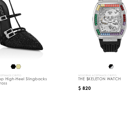
EPTAMOS CRIPTO
NOSOTRAS ACEPTAMOS CRIPTO
rap High-Heel Slingbacks
THE $KELETON WATCH
rass
$ 820