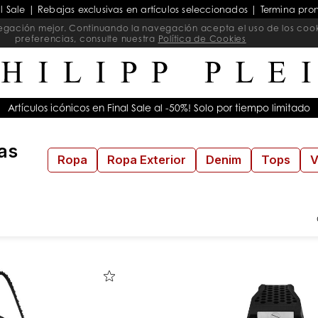
al Sale | Rebajas exclusivas en artículos seleccionados | Termina pro
navegación mejor. Continuando la navegación acepta el uso de los coo
preferencias, consulte nuestra
Política de Cookies
Artículos icónicos en Final Sale al -50%! Solo por tiempo limitado
as
Ropa
Ropa Exterior
Denim
Tops
V