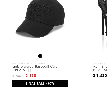
r
e
s
u
l
t
a
d
o
s
p
o
r
:
NOSOTRAS ACEPTAMOS CRIPTO
NOSOTRAS AC
Embroidered Baseball Cap
Multi-St
GREATNE$$
12 Mix St
$ 130
$ 1.530
$ 260
FINAL SALE -50%