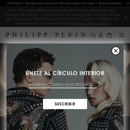
Final Sale | Rebajas exclusivas en artículos seleccionados | Termina pronto
Este sitio web utiliza cookies de perfil para ofrecerle una
navegación mejor. Continuando la navegación acepta el uso
de los cookies. Para mayor información y para modificar sus
preferencias, consulte nuestra
Política de Cookies
0
Artículos icónicos en Final Sale al -50%! Solo por tiempo limitado
ÚNETE AL CÍRCULO INTERIOR
SUSCRIBIR