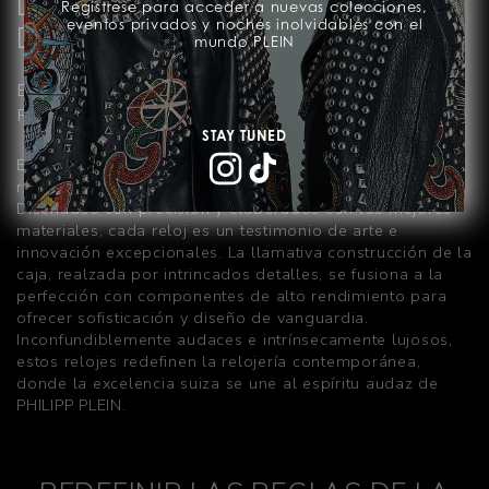
LAS MÁQUINAS DEL TIEMPO
Regístrese para acceder a nuevas colecciones,
eventos privados y noches inolvidables con el
DEFINITIVAS
mundo PLEIN
EL SABOR DE LA TRADICIÓN Y LA VANGUARDIA
FUTURISTA
STAY TUNED
Expresión audaz de la artesanía y el lujo suizos, estos
relojes encarnan el estilo inconfundible de PHILIPP PLEIN.
Diseñados con precisión y elaborados con los mejores
materiales, cada reloj es un testimonio de arte e
innovación excepcionales. La llamativa construcción de la
caja, realzada por intrincados detalles, se fusiona a la
perfección con componentes de alto rendimiento para
ofrecer sofisticación y diseño de vanguardia.
Inconfundiblemente audaces e intrínsecamente lujosos,
estos relojes redefinen la relojería contemporánea,
donde la excelencia suiza se une al espíritu audaz de
PHILIPP PLEIN.