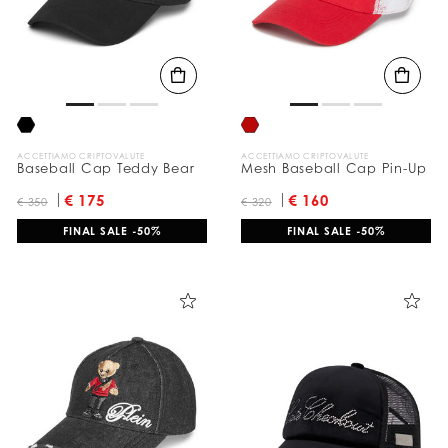
c
a
a
:
ACCETTIAMO CRIPTOVALUTE
ACCETTIAMO CRIPTOVALUTE
Baseball Cap Teddy Bear
Mesh Baseball Cap Pin-Up
€ 175
€ 160
€ 350
€ 320
FINAL SALE -50%
FINAL SALE -50%