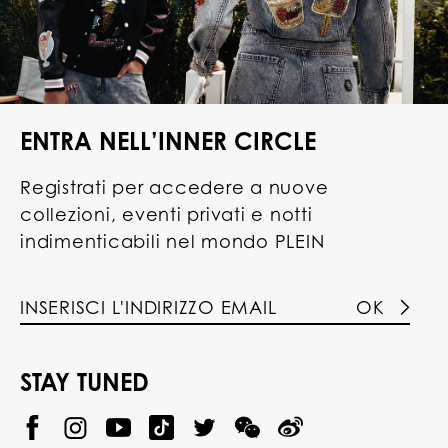
ENTRA NELL’INNER CIRCLE
Registrati per accedere a nuove
collezioni, eventi privati e notti
indimenticabili nel mondo PLEIN
OK
STAY TUNED
@
@
P
P
@
P
P
P
p
H
H
p
H
H