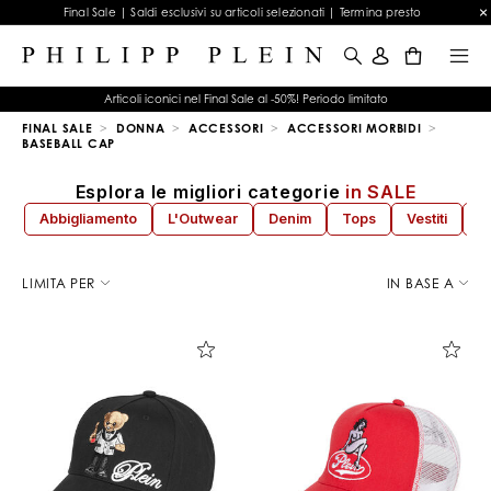
Final Sale | Saldi esclusivi su articoli selezionati | Termina presto
0
Articoli iconici nel Final Sale al -50%! Periodo limitato
FINAL SALE
DONNA
ACCESSORI
ACCESSORI MORBIDI
BASEBALL CAP
Esplora le migliori categorie
in SALE
Abbigliamento
L'Outwear
Denim
Tops
Vestiti
S
L
i
LIMITA PER
IN BASE A
m
i
t
a
l
a
r
i
c
e
r