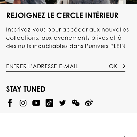
REJOIGNEZ LE CERCLE INTÉRIEUR
Inscrivez-vous pour accéder aux nouvelles
collections, aux événements privés et à
des nuits inoubliables dans l’univers PLEIN
OK
STAY TUNED
@
@
P
P
@
P
P
P
p
H
H
p
H
H
H
h
I
I
h
I
I
I
i
L
L
i
L
L
L
l
I
I
l
I
I
I
i
P
P
i
P
P
P
p
P
P
p
P
P
P
p
P
P
p
P
P