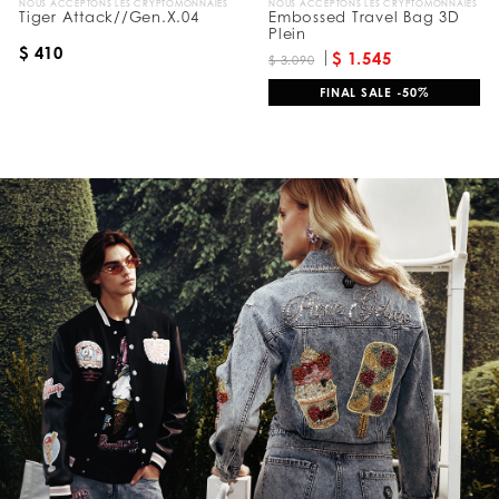
NOUS ACCEPTONS LES CRYPTOMONNAIES
NOUS ACCEPTONS LES CRYPTOMONNAIES
Tiger Attack//Gen.X.04
Embossed Travel Bag 3D
Plein
$ 410
$ 1.545
$ 3.090
FINAL SALE -50%