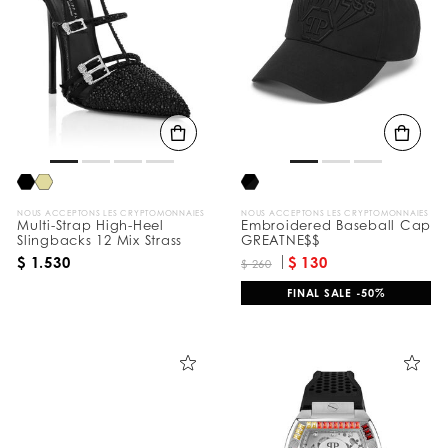
r
é
s
u
l
t
a
t
s
p
a
r
:
NOUS ACCEPTONS LES CRYPTOMONNAIES
NOUS ACCEPTONS LES CRYPTOMONNAIES
Multi-Strap High-Heel
Embroidered Baseball Cap
Slingbacks 12 Mix Strass
GREATNE$$
$ 1.530
$ 130
$ 260
FINAL SALE -50%