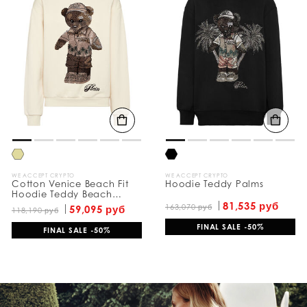
ь
р
е
з
у
л
ь
т
а
т
ы
п
о
:
WE ACCEPT CRYPTO
WE ACCEPT CRYPTO
Cotton Venice Beach Fit
Hoodie Teddy Palms
Hoodie Teddy Beach
Crystal
81,535 руб
163,070 руб
59,095 руб
118,190 руб
FINAL SALE -50%
FINAL SALE -50%