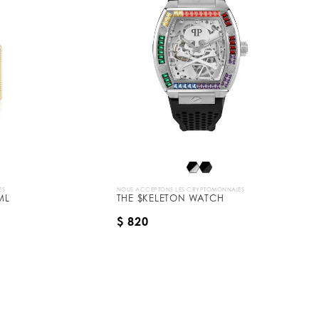
ES
NOUS ACCEPTONS LES CRYPTOMONNAIES
ML
THE $KELETON WATCH
$ 820