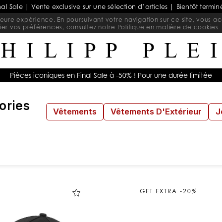
nal Sale | Vente exclusive sur une sélection d’articles | Bientôt termin
lleure expérience. En poursuivant votre navigation sur ce site, vous acc
ier vos préférences, consultez notre
Politique en matière de cookies
Pièces iconiques en Final Sale à -50% ! Pour une durée limitée
ories
Vêtements
Vêtements D'Extérieur
J
GET EXTRA -20%