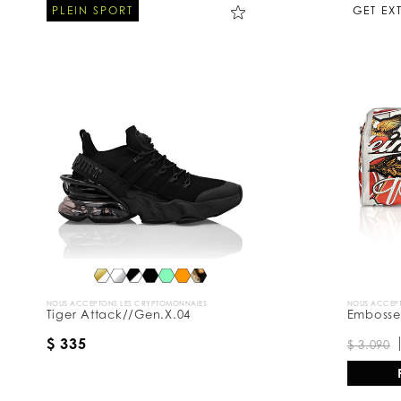
PLEIN SPORT
GET EX
NOUS ACCEPTONS LES CRYPTOMONNAIES
NOUS ACCEPT
Tiger Attack//Gen.X.04
Embossed
$ 335
$ 3.090