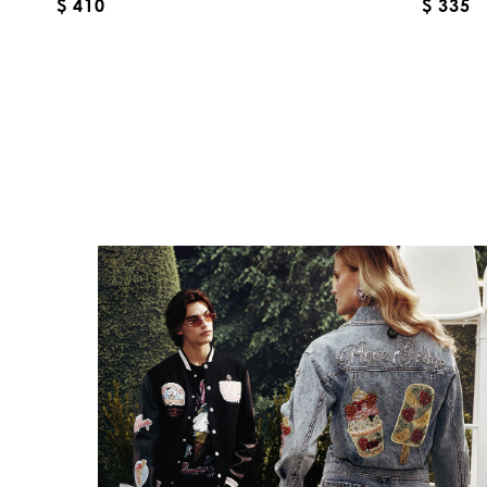
$ 410
$ 335