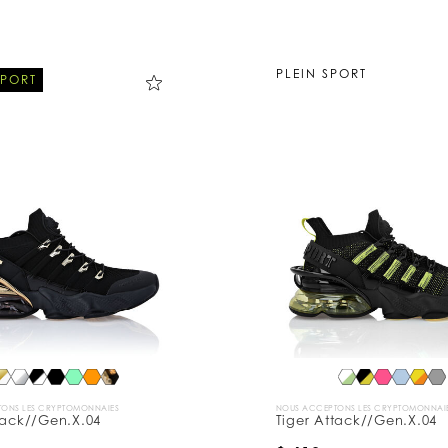
PLEIN SPORT
SPORT
ONS LES CRYPTOMONNAIES
NOUS ACCEPTONS LES CRYPTOMONNAI
tack//Gen.X.04
Tiger Attack//Gen.X.04