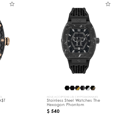
ES
NOUS ACCEPTONS LES CRYPTOMONNAIES
A$T
Stainless Steel Watches The
Hexagon Phantom
$ 540