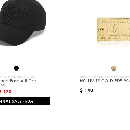
ONS LES CRYPTOMONNAIES
NOUS ACCEPTONS LES CRYPTOMONNAI
ered Baseball Cap
NO LIMIT$ GOLD EDP 90
E$$
$ 140
$ 130
FINAL SALE -50%