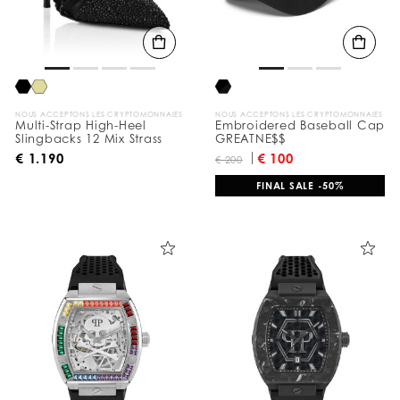
t
a
t
s
p
a
r
:
NOUS ACCEPTONS LES CRYPTOMONNAIES
NOUS ACCEPTONS LES CRYPTOMONNAIES
Multi-Strap High-Heel
Embroidered Baseball Cap
Slingbacks 12 Mix Strass
GREATNE$$
€ 1.190
€ 100
€ 200
FINAL SALE -50%