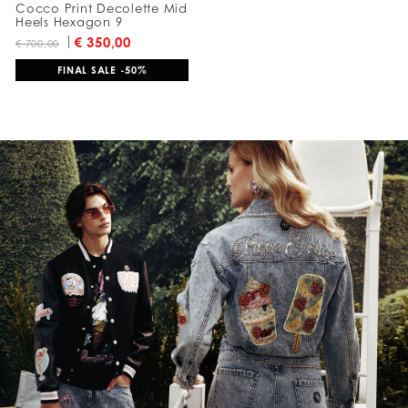
Cocco Print Decolette Mid
Heels Hexagon 9
€ 350,00
€ 700,00
FINAL SALE -50%