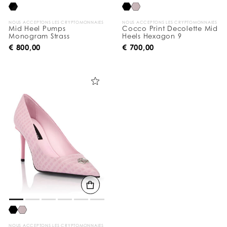
a
r
:
NOUS ACCEPTONS LES CRYPTOMONNAIES
NOUS ACCEPTONS LES CRYPTOMONNAIES
Mid Heel Pumps
Cocco Print Decolette Mid
Monogram Strass
Heels Hexagon 9
€ 800,00
€ 700,00
NOUS ACCEPTONS LES CRYPTOMONNAIES