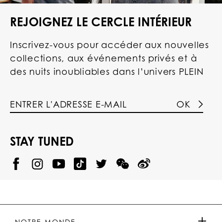
REJOIGNEZ LE CERCLE INTÉRIEUR
Inscrivez-vous pour accéder aux nouvelles
collections, aux événements privés et à
des nuits inoubliables dans l’univers PLEIN
OK
STAY TUNED
@
@
P
P
@
P
P
P
p
H
H
p
H
H
H
h
I
I
h
I
I
I
i
L
L
i
L
L
L
l
I
I
l
I
I
I
i
P
P
i
P
P
P
p
P
P
p
P
P
P
p
P
P
p
P
P
NOTRE MONDE