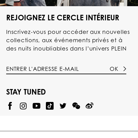
REJOIGNEZ LE CERCLE INTÉRIEUR
Inscrivez-vous pour accéder aux nouvelles
collections, aux événements privés et à
des nuits inoubliables dans l’univers PLEIN
OK
STAY TUNED
@
@
P
P
@
P
P
P
p
H
H
p
H
H
H
h
I
I
h
I
I
I
i
L
L
i
L
L
L
l
I
I
l
I
I
I
i
P
P
i
P
P
P
p
P
P
p
P
P