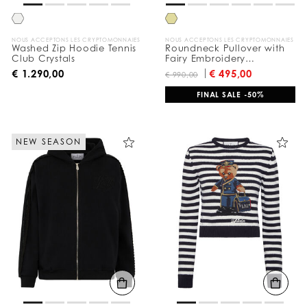
p
a
r
:
NOUS ACCEPTONS LES CRYPTOMONNAIES
NOUS ACCEPTONS LES CRYPTOMONNAIES
Washed Zip Hoodie Tennis
Roundneck Pullover with
Club Crystals
Fairy Embroidery
Monogram
€ 1.290,00
€ 495,00
€ 990,00
FINAL SALE -50%
NEW SEASON