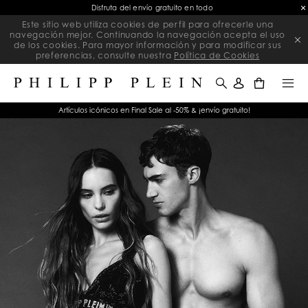
Final Sale | Rebajas exclusivas en artículos seleccionados | Termina pronto
Este sitio web utiliza cookies de perfil para ofrecerle una
navegación mejor. Continuando la navegación acepta el uso
de los cookies. Para mayor información y para modificar sus
preferencias, consulte nuestra
Política de Cookies
0
Artículos icónicos en Final Sale al -50% & ¡envío gratuito!