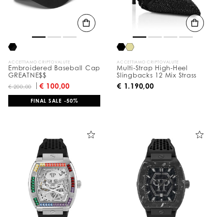
a
:
ACCETTIAMO CRIPTOVALUTE
ACCETTIAMO CRIPTOVALUTE
Embroidered Baseball Cap
Multi-Strap High-Heel
GREATNE$$
Slingbacks 12 Mix Strass
€ 100,00
€ 1.190,00
€ 200,00
FINAL SALE -50%