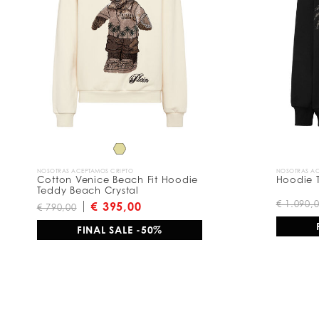
e
s
u
l
t
a
d
o
s
p
o
r
:
NOSOTRAS ACEPTAMOS CRIPTO
NOSOTRAS AC
Cotton Venice Beach Fit Hoodie
Hoodie 
Teddy Beach Crystal
€ 1.090,
€ 395,00
€ 790,00
FINAL SALE -50%