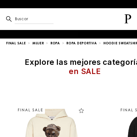
Buscar
FINAL SALE
MUJER
ROPA
ROPA DEPORTIVA
HOODIE SWEATSHI
Explore las mejores categorí
en SALE
D
e
t
a
l
FINAL SALE
FINAL 
l
a
l
o
s
r