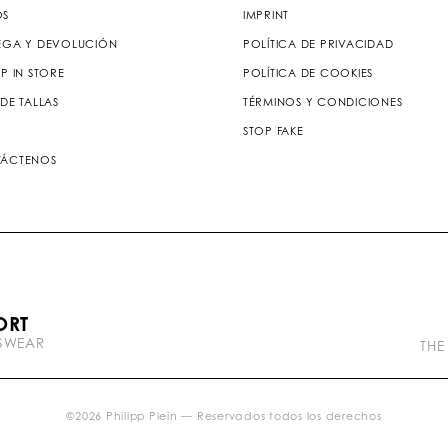
OS
IMPRINT
EGA Y DEVOLUCIÓN
POLÍTICA DE PRIVACIDAD
P IN STORE
POLÍTICA DE COOKIES
DE TALLAS
TÉRMINOS Y CONDICIONES
STOP FAKE
ÁCTENOS
P
ORT
l
TSWEAR
e
THE
i
n
b
r
©
2026
Philipp Plein — Reservados todos los derechos
a
n