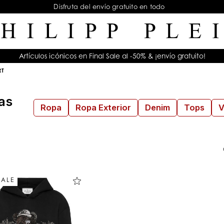
Disfruta del envío gratuito en todo
Artículos icónicos en Final Sale al -50% & ¡envío gratuito!
RT
as
Ropa
Ropa Exterior
Denim
Tops
V
SALE