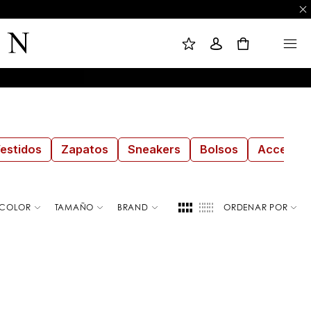
M
I
M
I
N
E
L
I
N
0
I
C
U
S
I
T
A
A
R
D
S
E
E
D
S
E
I
S
Ó
E
N
O
S
estidos
Zapatos
Sneakers
Bolsos
Accesori
COLOR
TAMAÑO
BRAND
ORDENAR POR