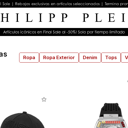
al Sale | Rebajas exclusivas en artículos seleccionados | Termina pro
Artículos icónicos en Final Sale al -50%! Solo por tiempo limitado
as
Ropa
Ropa Exterior
Denim
Tops
V