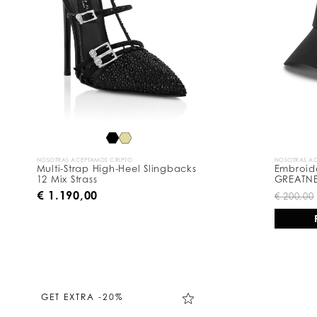
s
u
l
t
a
d
o
s
p
o
r
:
NOSOTRAS ACEPTAMOS CRIPTO
NOSOTRAS AC
Multi-Strap High-Heel Slingbacks
Embroid
12 Mix Strass
GREATN
€ 1.190,00
€ 200,00
GET EXTRA -20%