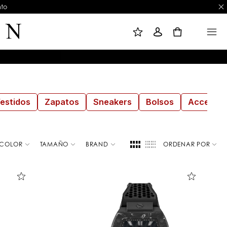
nto
M
I
M
I
N
E
L
I
N
0
I
C
U
S
I
T
A
A
R
D
S
E
E
D
S
E
I
S
Ó
E
N
O
S
estidos
Zapatos
Sneakers
Bolsos
Accesori
COLOR
TAMAÑO
BRAND
ORDENAR POR