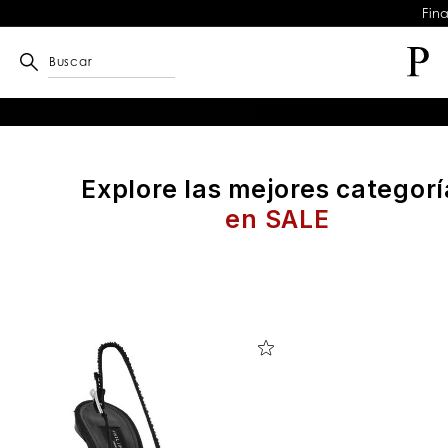
Fin
Buscar
Explore las mejores categorí
en SALE
D
e
t
a
l
l
a
l
o
s
r
e